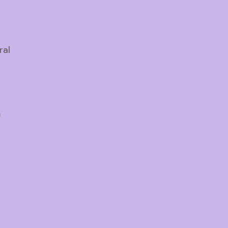
ral
n