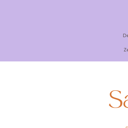
De
Z
S