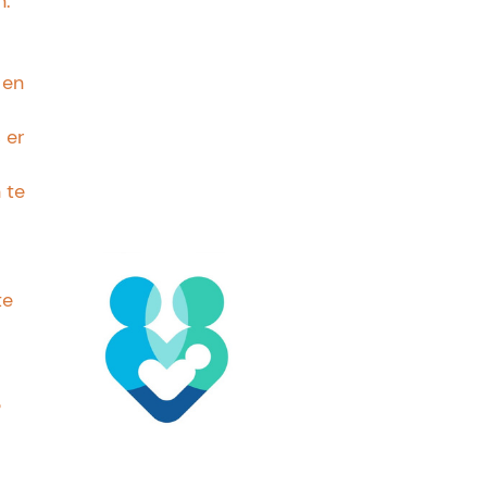
n.
 en
 er
 te
te
?