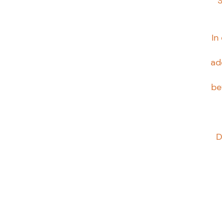
S
In
ad
be
D